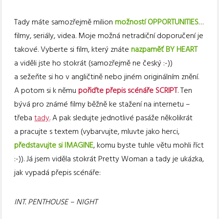
Tady máte samozřejmě milion
možností OPPORTUNITIES
…
filmy, seriály, videa. Moje možná netradiční doporučení je
takové. Vyberte si film, který znáte
nazpaměť BY HEART
a viděli jste ho stokrát (samozřejmě ne český :-))
a sežeňte si ho v angličtině nebo jiném originálním znění.
A potom si k němu
pořiďte přepis scénáře SCRIPT
. Ten
bývá pro známé filmy běžně ke stažení na internetu –
třeba
tady
. A pak sledujte jednotlivé pasáže několikrát
a pracujte s textem (vybarvujte, mluvte jako herci,
představujte si IMAGINE
, komu byste tuhle větu mohli říct
:-)). Já jsem viděla stokrát Pretty Woman a tady je ukázka,
jak vypadá přepis scénáře:
INT. PENTHOUSE – NIGHT