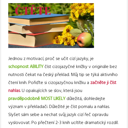
Jednou z motivací, proč se učit cizí jazyky, je
schopnost ABILITY
číst cizojazyčné knížky v originále bez
nutnosti čekat na český překlad. Můj tip se týká aktivního
čtení knih. Pořiďte si cizojazyčnou knížku a
začněte ji číst
nahlas
. U opakujících se slov, která jsou
pravděpodobně MOST LIKELY
důležitá, dohledejte
význam v překladači. Důležité je číst pomalu a nahlas.
Slyšet sám sebe a nechat svůj jazyk cizí řeč opravdu
vyslovovat. Po přečtení 2-3 knih ucítíte dramatický rozdíl.