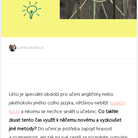
Lenka Málková
Léto je speciální období pro učení angličtiny nebo
jakéhokoliv jiného cizího jazyka, většinou neběží
tradiční
kurzy
a nikomu se nechce sedět u učebnic.
Co takhle
zkusit tento čas využít k něčemu novému a vyzkoušet
jiné metody?
Do učení je potřeba zapojit hravost
a rozmanitost, jen tak na své cestě za poznáním vytrváte.