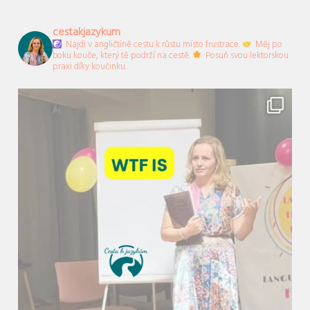
cestakjazykum
Najdi v angličtině cestu k růstu místo frustrace.
Měj po
boku kouče, který tě podrží na cestě.
Posuň svou lektorskou
praxi díky koučinku.