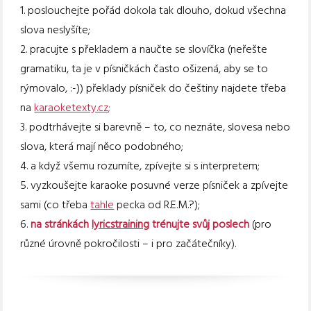
1. poslouchejte pořád dokola tak dlouho, dokud všechna
slova neslyšíte;
2. pracujte s překladem a naučte se slovíčka (neřešte
gramatiku, ta je v písničkách často ošizená, aby se to
rýmovalo, :-)) překlady písniček do češtiny najdete třeba
na
karaoketexty.cz
;
3. podtrhávejte si barevně – to, co neznáte, slovesa nebo
slova, která mají něco podobného;
4. a když všemu rozumíte, zpívejte si s interpretem;
5. vyzkoušejte karaoke posuvné verze písniček a zpívejte
sami (co třeba
tahle
pecka od R.E.M.?);
6.
na stránkách
lyricstraining
trénujte svůj poslech
(pro
různé úrovně pokročilosti – i pro začátečníky).