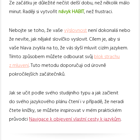
Ze začátku je důležité nečíst delší dobu, než několik málo
minut. Raději si vytvořit
návyk HABIT
, než frustraci.
Nebojte se toho, že vaše
výslovnost
není dokonalá nebo
že nevíte, jak nějaké slovíčko vyslovit. Cílem je, aby si
vaše hlava zvykla na to, že vás slyší mluvit cizím jazykem.
Tímto způsobem můžete odbourat svůj
blok strachu
z mluvení
. Tuto metodu doporučuji od úrovně
pokročilejších začátečníků.
Jak se učit podle svého studijního typu a jak začlenit
do svého jazykového plánu čtení i v případě, že neradi
čtete knížky, se můžete inspirovat v mém praktickém
průvodci
Navigace k objevení vlastní cesty k jazykům
.