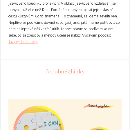
jazykového koučinku pro lektory. V oblasti jazykového vzdělávání se
pohybuji už více než 12 let. Pomáhám druhým objevit jejich vlastní
cestu k jazykům. Co to znamená? To znamená, že jdeme zevnitř ven.
Nejdříve se podíváme dovnitř sebe, jací jsme, jaké máme potřeby a co
nám našeptává náš vnitřní kritik. Teprve potom se podívám kolem
sebe, co za způsoby a metody učení se nabízí. Vydávám podcast
Jazyky do hloubky.
Podobné články