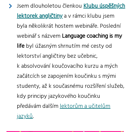
Jsem dlouholetou členkou
Klubu úspěšných
lektorek angličtiny
a v rámci klubu jsem
byla několikrát hostem webináře. Poslední
webinář s názvem
Language coaching is my
life
byl úžasným shrnutím mé cesty od
lektorství angličtiny bez učebnic,
k absolvování koučovacího kurzu a mých
začátcích se zapojením koučinku s mými
studenty, až k současnému rozšíření služeb,
kdy principy jazykového koučinku
předávám dalším
lektorům a učitelům
jazyků
.