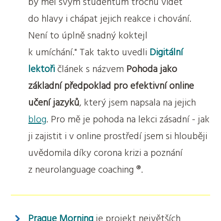
by měl svým studentům trochu vidět
do hlavy i chápat jejich reakce i chování.
Není to úplně snadný koktejl
k umíchání." Tak takto uvedli
Digitální
lektoři
článek s názvem
Pohoda jako
základní předpoklad pro efektivní online
učení jazyků
, který jsem napsala na jejich
blog
. Pro mě je pohoda na lekci zásadní - jak
ji zajistit i v online prostředí jsem si hlouběji
uvědomila díky corona krizi a poznání
z neurolanguage coaching ®.
Prague Morning
je projekt největších