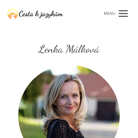
MENU
Lenka Málková