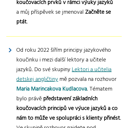
koučovacích prvků v rámci výuky jazyků
a můj příspěvek se jmenoval
Začněte se
ptát
.
Od roku 2022 šířím principy jazykového
koučinku i mezi další lektory a učitele
jazyků. Do své skupiny
Lektori a učitelia
detskej angličtiny
mě pozvala na rozhovor
Maria Marincakova Kudlacova
.
Tématem
bylo právě
představení základních
koučovacích principů ve výuce jazyků a co
nám to může ve spolupráci s klienty přinést
.
Ve skupině rozhovor najdete pod