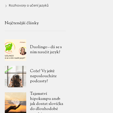
Rozhovory o učení jazyků
Nejčtenější články
Duolingo - dá se s
ním naučit jazyk?
Cože? Vy ještě
neposloucháte
podcasty?
Tajemství
hipokampu aneb
jak dostat slovíčka
do dlouhodobé