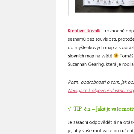
Kreativní slovník
– rozhodně odpor
seznamů bez souvislostí, protož
do myšlenkových map a s obráz
slovních map
na světě
Tomáš B
Suzannah Gearing, která je rodilá 
Pozn.: podrobnosti o tom, jak poz
Navigace k objevení vlastní cest
√ TIP č.2 – Jaká je vaše moti
Je zásadní odpovědět si na otázk
je, aby vaše motivace pro učení 