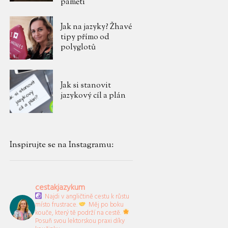
paměti
Jak na jazyky? Žhavé
tipy přímo od
polyglotů
Jak si stanovit
jazykový cíl a plán
Inspirujte se na Instagramu:
cestakjazykum
Najdi v angličtině cestu k růstu
místo frustrace.
Měj po boku
kouče, který tě podrží na cestě.
Posuň svou lektorskou praxi díky