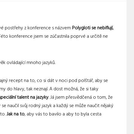
své postřehy z konference s názvem
Polygloti se nebiflují,
 Této konference jsem se zúčastnila poprvé a určitě ne
věk ovládající mnoho jazyků.
jí tajný recept na to, co si dát v noci pod polštář, aby se
y do hlavy, tak neznají. A dost možná, že si taky
speciální talent na jazyky
. Já jsem přesvědčená o tom, že
ý se naučil svůj rodný jazyk a každý se může naučit nějaký
 to.
Jak na to
, aby vás to bavilo a aby to byla cesta