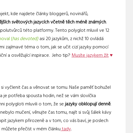
jekt, kde najdete články bloggerů, novinářů,
ějších světových jazycích včetně těch méně známých
.
 spolutvůrců této platformy. Tento polyglot mluvil ve 12
noval (
has devoted)
asi 20 jazykům, z nichž 10 ovládá
elmi zajímavé téma o tom, jak se učit cizí jazyky pomocí
ní a osvěžující inspirace. Jeho tip?
Musíte jazykem žít
♥
si vyčlenit čas a věnovat se tomu. Naše paměť bohužel
 je potřeba spousta hodin, než se vám slovíčka
hni polygloti mluvili o tom, že se
jazyky obklopují denně
.
 nebylo mučení, věnujte čas tomu, najít si svůj šálek kávy
opit jazykem přirozeně a v tom, co vás baví, je poslech
si můžete přečíst v mém článku
tady
.