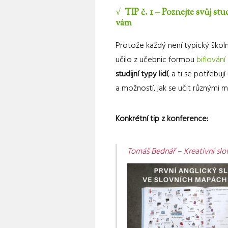
√ TIP č. 1 – Poznejte svůj st
vám
Protože každý není typický školní
učilo z učebnic formou
biflování 
studijní typy lidí
, a ti se potřebuj
a možností, jak se učit různými 
Konkrétní tip z konference:
Tomáš Bednář – Kreativní slo