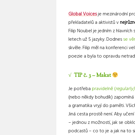
Global Voices
je mezinárodní pro
překladatelů a aktivistů v
nejrůzn
Filip Noubel je jedním z hlavních
letech už 5 jazyky. Dodnes
se vě
skvěle. Filip měl na konferenci v
poezie a byla to opravdu netradič
√ TIP č. 3 – Makat
Je potřeba
pravidelně (
regularly)
(nebo někdy bohudík) zapomíná a
a gramatika vryjí do paměti. Všic
Jiná cesta prostě není. Aby učení
– jednou z možností, jak se obkl
podcastů – co to je a jak na to 