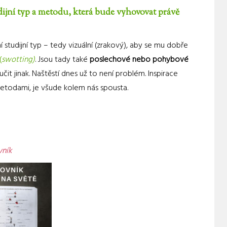
udijní typ a metodu, která bude vyhovovat právě
 studijní typ – tedy vizuální (zrakový), aby se mu dobře
(
swotting)
. Jsou tady také
poslechové nebo pohybové
í učit jinak. Naštěstí dnes už to není problém. Inspirace
metodami, je všude kolem nás spousta.
vník