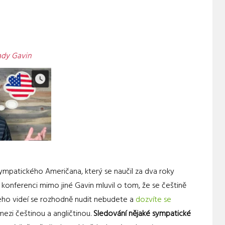
ady Gavin
ympatického Američana, který se naučil za dva roky
 konferenci mimo jiné Gavin mluvil o tom, že se češtině
 jeho videí se rozhodně nudit nebudete a
dozvíte se
mezi češtinou a angličtinou.
Sledování nějaké sympatické