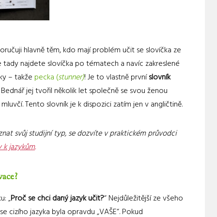
učuji hlavně těm, kdo mají problém učit se slovíčka ze
e tady najdete slovíčka po tématech a navíc zakreslené
ky – takže
pecka (
stunner)
! Je to vlastně první
slovník
ednář jej tvořil několik let společně se svou ženou
mluvčí. Tento slovník je k dispozici zatím jen v angličtině.
nat svůj studijní typ, se dozvíte v praktickém průvodci
y k jazykům
.
vace?
u: „
Proč se chci daný jazyk učit?
“ Nejdůležitější ze všeho
se cizího jazyka byla opravdu „VAŠE“. Pokud