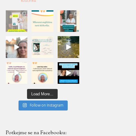
koučinku.
Load More...
Follow on Instagram
Potkejme se na Facebooku: