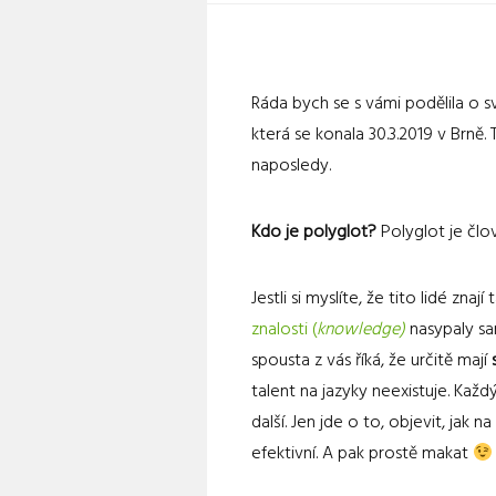
Ráda bych se s vámi podělila o 
která se konala 30.3.2019 v Brně.
naposledy.
Kdo je polyglot?
Polyglot je člo
Jestli si myslíte, že tito lidé zna
znalosti (
knowledge)
nasypaly sam
spousta z vás říká, že určitě mají
talent na jazyky neexistuje. Každ
další. Jen jde o to, objevit, jak na
efektivní. A pak prostě makat