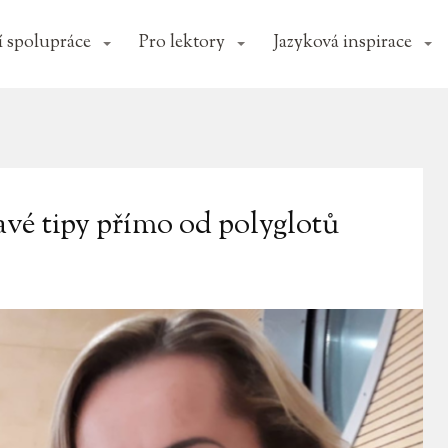
 spolupráce
Pro lektory
Jazyková inspirace
avé tipy přímo od polyglotů