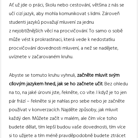
Ať už jde o práci, školu nebo cestování, většina z nás se
učí cizí jazyk, aby mohla komunikovat s lidmi. Zároveň
studenti jazyků považují mluvení za jednu
z nejobtížnějších věcí na procvičování. To samo o sobě
může vést k prokrastinaci, která vede k nedostatku
procvičování dovednosti mluvení, a než se nadějete,
uvíznete v začarovaném kruhu.
Abyste se tomuto kruhu vyhnuli,
začněte mluvit svým
cílovým jazykem hned, jak se ho začnete učit
. Bez ohledu
na to, na jaké úrovni jste, řekněte, co víte. I když je to jen
pár frází – řekněte si je nahlas pro sebe nebo je začněte
používat v konverzacích. Najděte způsoby, jak mluvit
každý den. Můžete začít v malém, ale čím více toho
budete dělat, tím lepší budou vaše dovednosti, tím více
si to užijete a tím méně pravděpodobně budete ztrácet