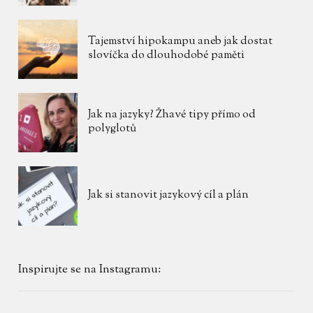
Tajemství hipokampu aneb jak dostat
slovíčka do dlouhodobé paměti
Jak na jazyky? Žhavé tipy přímo od
polyglotů
Jak si stanovit jazykový cíl a plán
Inspirujte se na Instagramu: