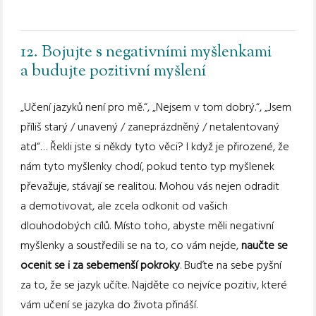
12. Bojujte s negativními myšlenkami
a budujte pozitivní myšlení
„Učení jazyků není pro mě.“, „Nejsem v tom dobrý.“, „Jsem
příliš starý / unavený / zaneprázdněný / netalentovaný
atd“… Řekli jste si někdy tyto věci? I když je přirozené, že
nám tyto myšlenky chodí, pokud tento typ myšlenek
převažuje, stávají se realitou. Mohou vás nejen odradit
a demotivovat, ale zcela odkonit od vašich
dlouhodobých cílů. Místo toho, abyste měli negativní
myšlenky a soustředili se na to, co vám nejde,
naučte se
ocenit se i za sebemenší pokroky
. Buďte na sebe pyšní
za to, že se jazyk učíte. Najděte co nejvíce pozitiv, které
vám učení se jazyka do života přináší.