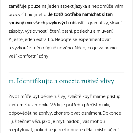
zaměřuje pouze na jeden aspekt jazyka a nepomůže vám
procvičit nic jiného.
Je totiž potřeba namíchat si ten
správný mix všech jazykových oblastí
– gramatiky, slovní
zásoby, výslovnosti, čtení, psaní, poslechu a mluvení.
A ještě jeden extra tip. Nebojte se experimentovat
a vyzkoušet něco úplně nového. Něco, co je za hranicí
vaší komfortní zóny.
11. Identifikujte a omezte rušivé vlivy
Život může být pěkně rušivý, zvláště když máme přístup
k internetu z mobilu. Vždy je potřeba přečíst maily,
odpovědět na zprávy, zkontrolovat oznámení. Dokonce
i „užitečné“ věci, jako je mytí nádobí, vás mohou
rozptylovat, pokud se je rozhodnete dělat místo učení.