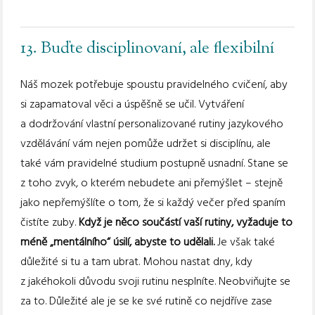
13. Buďte disciplinovaní, ale flexibilní
Náš mozek potřebuje spoustu pravidelného cvičení, aby
si zapamatoval věci a úspěšně se učil. Vytváření
a dodržování vlastní personalizované rutiny jazykového
vzdělávání vám nejen pomůže udržet si disciplínu, ale
také vám pravidelné studium postupně usnadní. Stane se
z toho zvyk, o kterém nebudete ani přemýšlet – stejně
jako nepřemýšlíte o tom, že si každý večer před spaním
čistíte zuby.
Když je něco součástí vaší rutiny, vyžaduje to
méně „mentálního“ úsilí, abyste to udělali.
Je však také
důležité si tu a tam ubrat. Mohou nastat dny, kdy
z jakéhokoli důvodu svoji rutinu nesplníte. Neobviňujte se
za to. Důležité ale je se ke své rutině co nejdříve zase