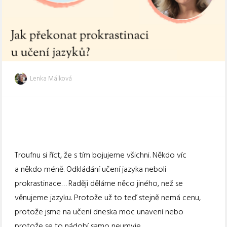
Lenka Málková
Troufnu si říct, že s tím bojujeme všichni. Někdo víc
a někdo méně. Odkládání učení jazyka neboli
prokrastinace… Raději děláme něco jiného, než se
věnujeme jazyku. Protože už to teď stejně nemá cenu,
protože jsme na učení dneska moc unavení nebo
protože se to nádobí samo neumyje.