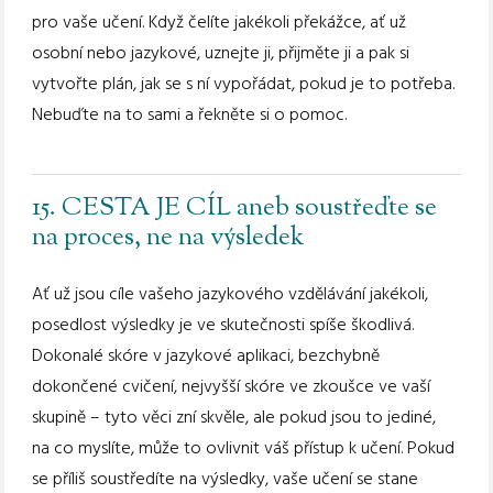
pro vaše učení. Když čelíte jakékoli překážce, ať už
osobní nebo jazykové, uznejte ji, přijměte ji a pak si
vytvořte plán, jak se s ní vypořádat, pokud je to potřeba.
Nebuďte na to sami a řekněte si o pomoc.
15. CESTA JE CÍL aneb soustřeďte se
na proces, ne na výsledek
Ať už jsou cíle vašeho jazykového vzdělávání jakékoli,
posedlost výsledky je ve skutečnosti spíše škodlivá.
Dokonalé skóre v jazykové aplikaci, bezchybně
dokončené cvičení, nejvyšší skóre ve zkoušce ve vaší
skupině – tyto věci zní skvěle, ale pokud jsou to jediné,
na co myslíte, může to ovlivnit váš přístup k učení. Pokud
se příliš soustředíte na výsledky, vaše učení se stane