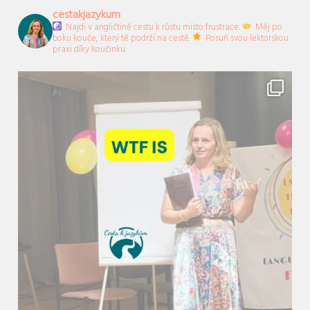
cestakjazykum
Najdi v angličtině cestu k růstu místo frustrace.
Měj po
boku kouče, který tě podrží na cestě.
Posuň svou lektorskou
praxi díky koučinku.