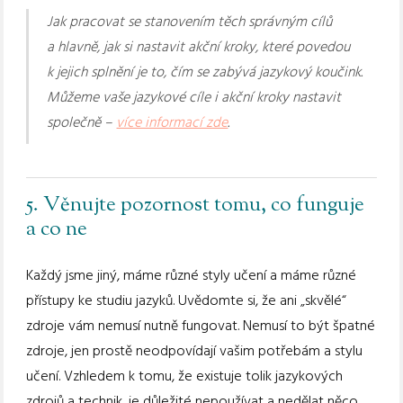
Jak pracovat se stanovením těch správným cílů
a hlavně, jak si nastavit akční kroky, které povedou
k jejich splnění je to, čím se zabývá jazykový koučink.
Můžeme vaše jazykové cíle i akční kroky nastavit
společně –
více informací zde
.
5. Věnujte pozornost tomu, co funguje
a co ne
Každý jsme jiný, máme různé styly učení a máme různé
přístupy ke studiu jazyků. Uvědomte si, že ani „skvělé“
zdroje vám nemusí nutně fungovat. Nemusí to být špatné
zdroje, jen prostě neodpovídají vašim potřebám a stylu
učení. Vzhledem k tomu, že existuje tolik jazykových
zdrojů a technik, je důležité nepoužívat a nedělat něco,