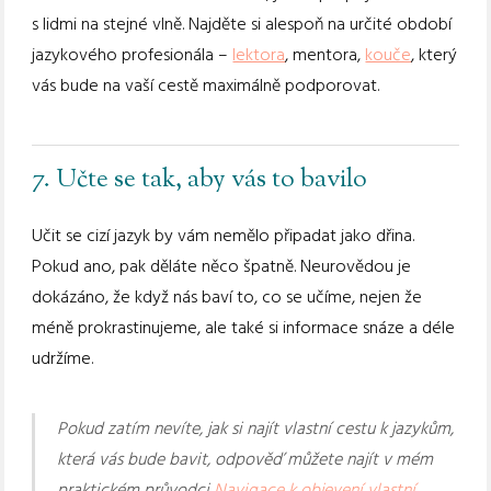
s lidmi na stejné vlně. Najděte si alespoň na určité období
jazykového profesionála –
lektora
, mentora,
kouče
, který
vás bude na vaší cestě maximálně podporovat.
7. Učte se tak, aby vás to bavilo
Učit se cizí jazyk by vám nemělo připadat jako dřina.
Pokud ano, pak děláte něco špatně. Neurovědou je
dokázáno, že když nás baví to, co se učíme, nejen že
méně prokrastinujeme, ale také si informace snáze a déle
udržíme.
Pokud zatím nevíte, jak si najít vlastní cestu k jazykům,
která vás bude bavit, odpověď můžete najít v mém
praktickém průvodci
Navigace k objevení vlastní