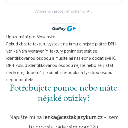
Vytvořeno v prodejním systému
FAPI
.
Upozornění pro Slovensko:
Pokud chcete fakturu vystavit na firmu a nejste plátce DPH,
vzniká Vám vystavením faktury povinnost stát se
identifikovanou osobou a musíte mi následně dodat své IČ
DPH. Pokud identifikovanou osobou nejste nebo se jí stát
nechcete, doporučuji koupit si e-book na fyzickou osobu
nepodnikatele.
Potřebujete pomoc nebo máte
nějaké otázky?
Napište mi na
lenka@cestakjazykum.cz
- jsem
tu pro vás, ráda vám pomůžu.