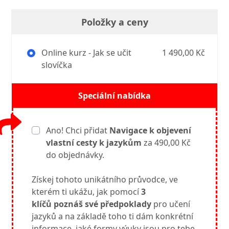
Položky a ceny
Online kurz - Jak se učit
1 490,00 Kč
slovíčka
Speciální nabídka
Ano! Chci přidat
Navigace k objevení
vlastní cesty k jazykům
za 490,00 Kč
do objednávky.
Získej tohoto unikátního průvodce, ve
kterém ti ukážu, jak pomocí
3
klíčů
poznáš své předpoklady
pro učení
jazyků a na základě toho ti dám konkrétní
informace, jaké formy výuky jsou pro tebe